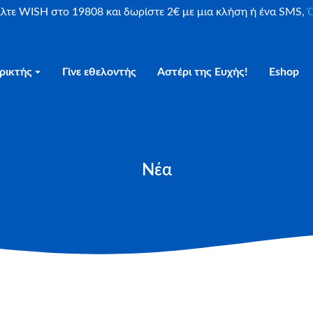
είλτε WISH στο 19808 και δωρίστε 2€ με μια κλήση ή ένα SMS,
Ο
ρικτής
Γίνε εθελοντής
Αστέρι της Ευχής!
Eshop
Νέα