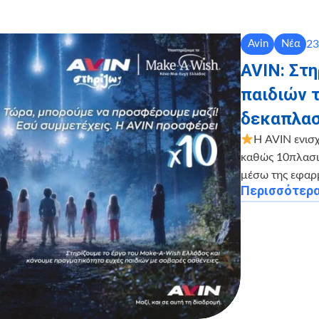
23
Avin
Νέα
AVIN: Στ
παιδιών 
δεκαπλασ
Η AVIN ενισ
καθώς 10πλασιά
μέσω της εφαρ
Περισσότερ