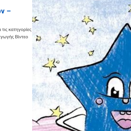
ν –
 τις κατηγορίες
αγωγής Βίντεο