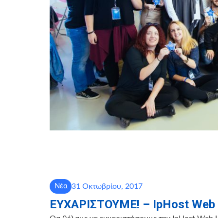
31 Οκτωβρίου, 2017
Νέα
EYXAΡΙΣΤΟΥΜΕ! – IpHost Web 