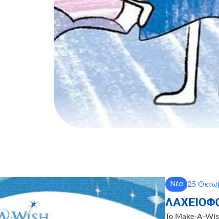
25 Οκτωβ
Νέα
ΛΑΧΕΙΟΦ
Το Make-A-Wish