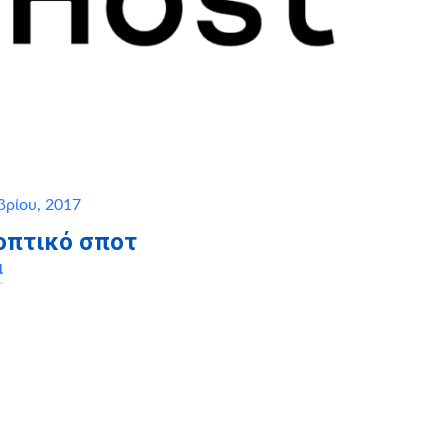
ρίου, 2017
οπτικό σποτ
α