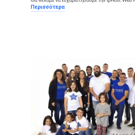
Θα θέλαμε να ευχαριστήσουμε την IpHost Web
Περισσότερα