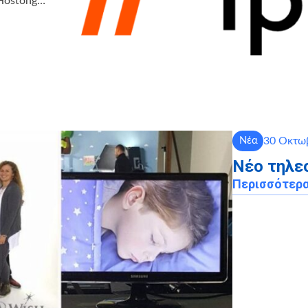
 Hostong…
30 Οκτωβ
Νέα
Νέο τηλε
Περισσότερ