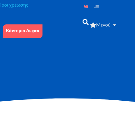
́ροι χρέωσης
Μενού
Κάντε μια Δωρεά