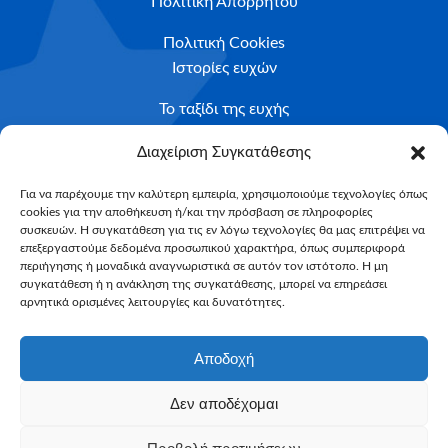
Πολιτική Απορρήτου
Πολιτική Cookies
Ιστορίες ευχών
Το ταξίδι της ευχής
Κριτήρια Καταλληλότητας
Διαχείριση Συγκατάθεσης
Υποβολή Αιτήματος
Για να παρέχουμε την καλύτερη εμπειρία, χρησιμοποιούμε τεχνολογίες όπως
cookies για την αποθήκευση ή/και την πρόσβαση σε πληροφορίες
NEWSLETTER
συσκευών. Η συγκατάθεση για τις εν λόγω τεχνολογίες θα μας επιτρέψει να
Email*
επεξεργαστούμε δεδομένα προσωπικού χαρακτήρα, όπως συμπεριφορά
περιήγησης ή μοναδικά αναγνωριστικά σε αυτόν τον ιστότοπο. Η μη
συγκατάθεση ή η ανάκληση της συγκατάθεσης, μπορεί να επηρεάσει
αρνητικά ορισμένες λειτουργίες και δυνατότητες.
Αποδοχή
Δεν αποδέχομαι
Make-A-Wish Greece © 2025